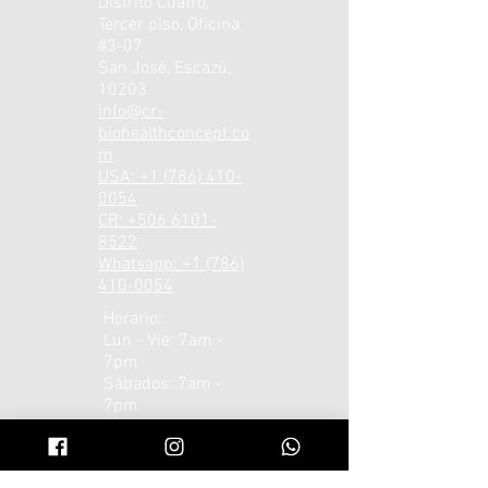
Distrito Cuatro,
Tercer piso, Oficina
#3-07
San José, Escazú,
10203
info@cr-
biohealthconcept.co
m
USA: +1 (786) 410-
0054
CR: +506 6101-
8522
Whatsapp: +1 (786)
410-0054
Horario:
Lun - Vie: 7am -
7pm
​​Sábados: 7am -
7pm ​
Domingos:
Depende de la
disponibilidad