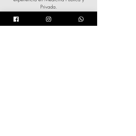
Privada.
Leer más >>
Dr. Irina
Sierra
Radiología Oral
y Maxilofacial
Especialista en el diagnóstico de