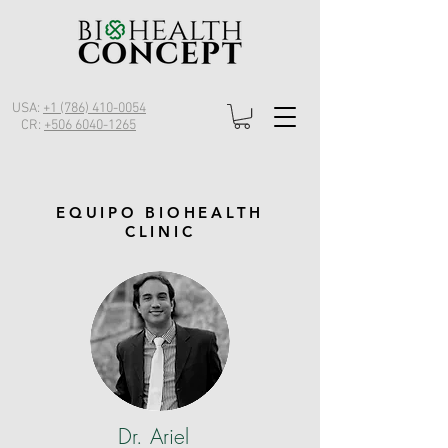
USA:
+1 (786) 410-0054
CR:
+506 6040-1265
EQUIPO BIOHEALTH
CLINIC
Dr. Ariel